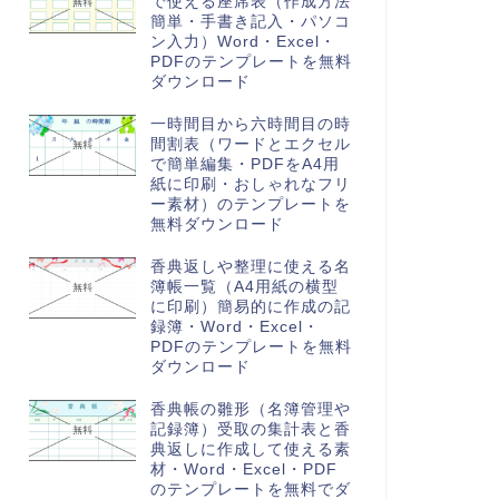
で使える座席表（作成方法
簡単・手書き記入・パソコ
ン入力）Word・Excel・
PDFのテンプレートを無料
ダウンロード
一時間目から六時間目の時
間割表（ワードとエクセル
で簡単編集・PDFをA4用
紙に印刷・おしゃれなフリ
ー素材）のテンプレートを
無料ダウンロード
香典返しや整理に使える名
簿帳一覧（A4用紙の横型
に印刷）簡易的に作成の記
録簿・Word・Excel・
PDFのテンプレートを無料
ダウンロード
香典帳の雛形（名簿管理や
記録簿）受取の集計表と香
典返しに作成して使える素
材・Word・Excel・PDF
のテンプレートを無料でダ