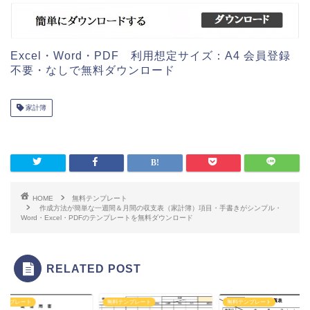
Excel・Word・PDF 利用想定サイズ：A4 会員登録
不要・なしで無料ダウンロード
家計簿
HOME
無料テンプレート
作成方法が簡単な一週間＆月間の収支表（家計簿）項目・手書きがシンプル・
Word・Excel・PDFのテンプレートを無料ダウンロード
RELATED POST
テンプレート
無料テンプレート
無料テンプレート