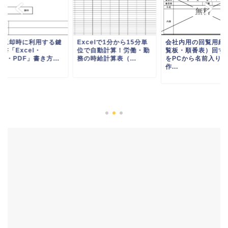
の返却時に利用する鍵
Excelで1分から15分単
会社内用の回覧用紙
書「Excel・
位で自動計算！労働・勤
覧板・順番表）回す
rd・PDF」書き方...
務の時給計算表（...
をPCから名前入りで
作...