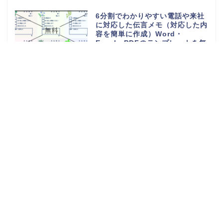
6分割でわかりやすい電話や来社
に対応した伝言メモ（対応した内
容を簡単に作成）Word・
Excel・PDFのテンプレートを無
料ダウンロード
電話や来客の伝言対応メモ
（ExcelやWordで電話・来社・
メールに編集）見やすく使える・
Word・Excel・PDFのテンプレ
ートを無料ダウンロード
体重測定の記録表（グラフやチャ
ートで簡単に移行一覧表を作成）
可愛い手書き・Word・Excel・
PDFのテンプレートを無料ダウン
ロード
持っていくものやメモ付きの時間
割表（小学生・小学校の勉強や授
業の科目で手作りが簡単）
Word・Excel・PDFのテンプレ
ートを無料ダウンロード