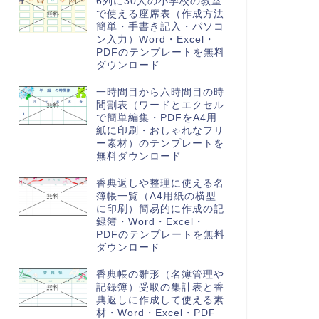
6列に30人の小学校の教室
で使える座席表（作成方法
簡単・手書き記入・パソコ
ン入力）Word・Excel・
PDFのテンプレートを無料
ダウンロード
一時間目から六時間目の時
間割表（ワードとエクセル
で簡単編集・PDFをA4用
紙に印刷・おしゃれなフリ
ー素材）のテンプレートを
無料ダウンロード
香典返しや整理に使える名
簿帳一覧（A4用紙の横型
に印刷）簡易的に作成の記
録簿・Word・Excel・
PDFのテンプレートを無料
ダウンロード
香典帳の雛形（名簿管理や
記録簿）受取の集計表と香
典返しに作成して使える素
材・Word・Excel・PDF