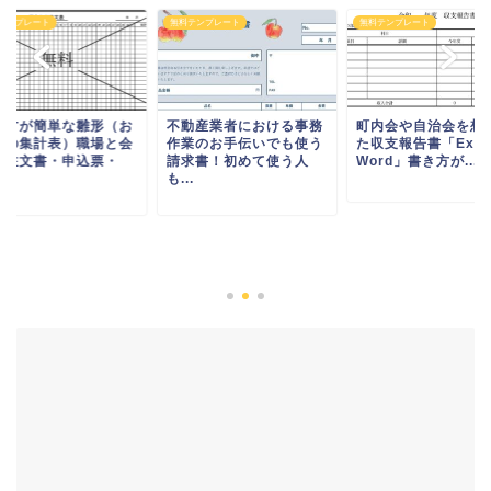
テンプレート
無料テンプレート
無料テンプレート
り方が簡単な雛形（お
不動産業者における事務
町内会や自治会を想
当の集計表）職場と会
作業のお手伝いでも使う
た収支報告書「Exce
・注文書・申込票・
請求書！初めて使う人
Word」書き方が...
も...