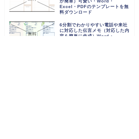
が簡単）可愛い・Word・
Excel・PDFのテンプレートを無
料ダウンロード
6分割でわかりやすい電話や来社
に対応した伝言メモ（対応した内
容を簡単に作成）Word・
Excel・PDFのテンプレートを無
料ダウンロード
電話や来客の伝言対応メモ
（ExcelやWordで電話・来社・
メールに編集）見やすく使える・
Word・Excel・PDFのテンプレ
ートを無料ダウンロード
体重測定の記録表（グラフやチャ
ートで簡単に移行一覧表を作成）
可愛い手書き・Word・Excel・
PDFのテンプレートを無料ダウン
ロード
持っていくものやメモ付きの時間
割表（小学生・小学校の勉強や授