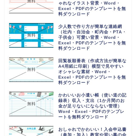
ゃれなイラスト背景・Word・
Excel・PDFのテンプレートを無
料ダウンロード
少人数で作り方が簡単な連絡網
（社内・自治会・町内会・PTA・
子供会）可愛い背景・Word・
Excel・PDFのテンプレートを無
料ダウンロード
回覧板順番表（作成方法が簡単な
A4用紙に印刷）横型で見やすい
オシャレな素材・Word・
Excel・PDFのテンプレートを無
料ダウンロード
かわいいお小遣い帳（使い道の記
録表）収入・支出（1か月間のお
金が足りないにならない管理）
Word・Excel・PDFのテンプレ
ートを無料ダウンロード
おしゃれでかわいい！入会申込書
（参加・加入）教室や習い事の会