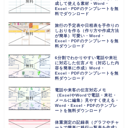
い座席表（小学生・小学校の席一
覧）作るのが簡単・Word・
Excel・PDFのテンプレートを無
料ダウンロード
6列に30人の小学校の教室で使え
る座席表（作成方法簡単・手書き
記入・パソコン入力）Word・
Excel・PDFのテンプレートを無
料ダウンロード
一時間目から六時間目の時間割表
（ワードとエクセルで簡単編集・
PDFをA4用紙に印刷・おしゃれ
なフリー素材）のテンプレートを
無料ダウンロード
香典返しや整理に使える名簿帳一
覧（A4用紙の横型に印刷）簡易
的に作成の記録簿・Word・
Excel・PDFのテンプレートを無
料ダウンロード
香典帳の雛形（名簿管理や記録