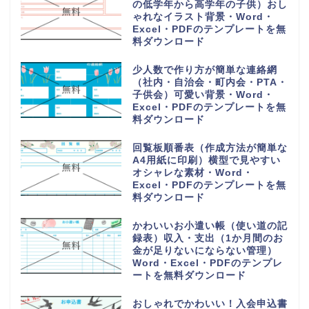
可愛い摂取カロリー記入表（1週
間分を一覧表から計算）朝昼晩の
食事を簡単な記録を作成・
Word・Excel・PDFのテンプレ
ートを無料ダウンロード
購入や買い出しリスト（かわいい
お買い物チェック表）1週間の献
立の買い物一覧表・Word・
Excel・PDFのテンプレートを無
料ダウンロード
手紙を手書きで作成する時に使え
るオシャレな便箋（A4サイズの
用紙）小学生の子供・Word・
Excel・PDFのテンプレートを無
料ダウンロード
PDFをA4用紙に印刷し手書き作
成！可愛い家計簿（作成方法や作
り方が簡単で見やすい）Word・
Excelのテンプレートを無料ダウ
ンロード