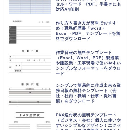
王の嗜みホーム
挨拶・マナー
書き方・例文
言葉・意味・使い方
無料テンプレート
無料ダウンロード
控えとセットA4・2枚組の請求書
「word・Excel・PDF」編集＆
手書きに対応したシンプル無料テ
ンプレート
エクセルで簡単！売上管理表（集