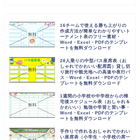
すいシンプルなデザイン！エクセ
ル＆ワードで作成簡単！PDFもセ
ット
手書き対応！個人宛＆会社宛てに
書類送付状の無料テンプレート
（FAX・ビジネス・A4・縦型の
横書き）
シンプルで使いやすい会議スケジ
ュール表「エクセル・ワード編集
対応、PDFで印刷後に手書き対
応」の無料テンプレート
シンプルで使いやすい御見積書
「word・Excel・PDF」書き方
＆編集が簡単な無料テンプレート
初心者でも簡単なおすすめ家計簿
（作り方が簡単なエクセル＆手書
き対応のPDF印刷）無料テンプレ
ート