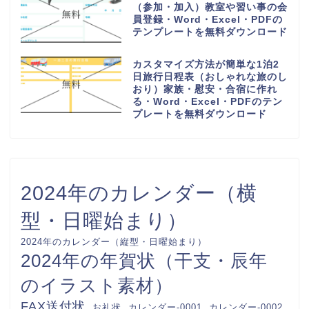
読書感想文の記録ノート（小学生
の低学年から高学年の子供）おし
ゃれなイラスト背景・Word・
Excel・PDFのテンプレートを無
料ダウンロード
少人数で作り方が簡単な連絡網
（社内・自治会・町内会・PTA・
子供会）可愛い背景・Word・
Excel・PDFのテンプレートを無
料ダウンロード
回覧板順番表（作成方法が簡単な
A4用紙に印刷）横型で見やすい
オシャレな素材・Word・
Excel・PDFのテンプレートを無
料ダウンロード
かわいいお小遣い帳（使い道の記
録表）収入・支出（1か月間のお
金が足りないにならない管理）
Word・Excel・PDFのテンプレ
ートを無料ダウンロード