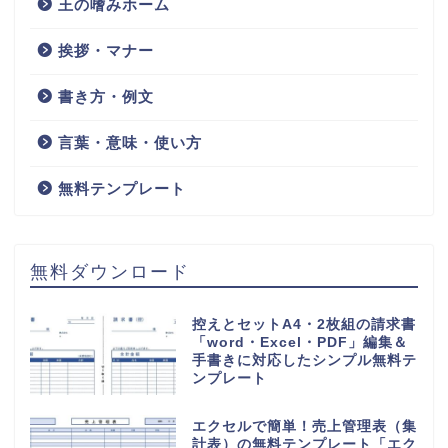
夏休み計画表（時間割表）小
学生の低学年から高学年向
け・1日でやる事とスケジュー
ル・Word・Excel・PDFのテ
ンプレートを無料ダウンロー
ド
HOME
夏休み計画表
検索
検索