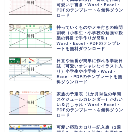
簿）受取の集計表と香典返しに作
成して使える素材・Word・
Excel・PDFのテンプレートを無
料でダウンロード
旅行の予定表や日程表を手作りの
しおりを作る（作り方や作成方法
が簡単）可愛い・Word・
Excel・PDFのテンプレートを無
料ダウンロード
6分割でわかりやすい電話や来社
に対応した伝言メモ（対応した内
容を簡単に作成）Word・
Excel・PDFのテンプレートを無
料ダウンロード
電話や来客の伝言対応メモ
（ExcelやWordで電話・来社・
メールに編集）見やすく使える・
Word・Excel・PDFのテンプレ
ートを無料ダウンロード