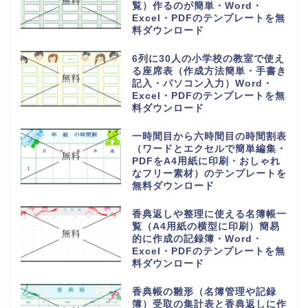
16チームで使える勝ち上がりの
作成方法が簡単なわかりやすいト
ーナメント表のフリー素材・
Word・Excel・PDFのテンプレ
ートを無料ダウンロード
28人乗りの中型バス座席表（お
しゃれでかわいい配席図）貸し切
り旅行や観光地への高速や夜行バ
ス・Word・Excel・PDFのテン
プレートを無料ダウンロード
1週間の小学校や中学校からの帰
宅後スケジュール表（おしゃれ＆
かわいい）勉強や学習と習い事・
Word・Excel・PDFのテンプレ
ートを無料ダウンロード
手作りで作れるおしゃれでかわい