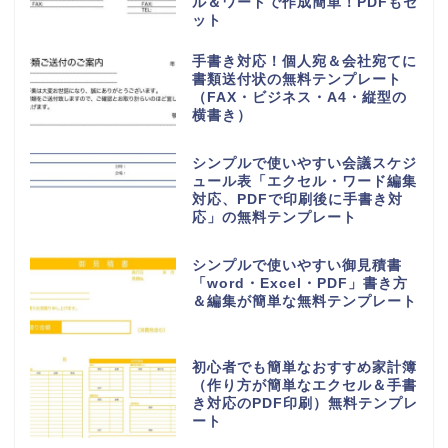
計表）の無料テンプレート「エク
セル・ワード・PDF」手書きにも
対応A4印刷
作り方＆書き方が簡単でおすす
め！職務経歴書「word・
Excel・PDF」テンプレートを無
料でダウンロード
作業日報の無料テンプレート
（Excel、Word、PDF）製造業
や建設業・工事現場で使いやすい
シンプルなフォーマットをダウロ
ード
シンプルで簡易的に作成出来る業
務日報の無料テンプレート（会
社・社内・職場・仕事・提出書
類）をダウンロード
FAX送付状の無料テンプレート
（ビジネス・会社）個人に使いや