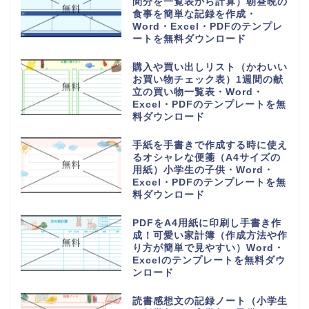
体重測定の記録表（グラフやチャ
ートで簡単に移行一覧表を作成）
可愛い手書き・Word・Excel・
PDFのテンプレートを無料ダウン
ロード
持っていくものやメモ付きの時間
割表（小学生・小学校の勉強や授
業の科目で手作りが簡単）
Word・Excel・PDFのテンプレ
ートを無料ダウンロード
日直や当番が簡単に作れる学級日
誌（可愛いオシャレなイラスト入
り）小学生や小学校・Word・
Excel・PDFのテンプレートを無
料ダウンロード
家族の予定表（1か月単位の年間
スケジュールカレンダー）かわい
い＆おしゃれ・Word・Excel・
PDFのテンプレートを無料ダウン
ロード